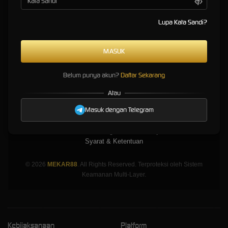
MEKAR88
Lupa Kata Sandi?
Sebagai kiblat teknologi hiburan digital masa kini,
MEKAR88
terus berinovasi dalam menyajikan sistem game interaktif yang
tangguh dan dinamis. Melalui dukungan server canggih, kami
memastikan kestabilan koneksi tanpa hambatan latency.
Belum punya akun?
Daftar Sekarang
Komitmen kami sebagai platform utama adalah
menyederhanakan akses hiburan berkelas dunia agar dapat
Atau
dinikmati secara aman, transparan, dan efisien oleh seluruh
pengguna di Indonesia melalui domain resmi resmi
MEKAR88
.
Masuk dengan Telegram
Beranda Utama
Hubungi Kami
Kebijakan Privasi
Syarat & Ketentuan
© 2026
MEKAR88
. All Rights Reserved. Terproteksi oleh Sistem
Keamanan Multi-Layer.
Kebijaksanaan
Platform