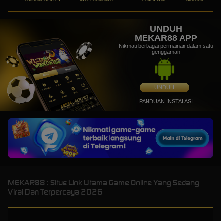
UNDUH
MEKAR88 APP
Nikmati berbagai permainan dalam satu
genggaman
UNDUH
PANDUAN INSTALASI
MEKAR88 : Situs Link Utama Game Online Yang Sedang
Viral Dan Terpercaya 2026