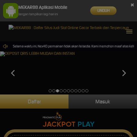
×
MEKAR88 Aplikasi Mobile
UNDUH
Jangan tampilkan lagi hari ini
0.00. Selama waktu ini, Nex4D permainan tidak akan tersedia. Kami memohon maaf atas ketida
Daftar
Masuk
JACKPOT
PLAY